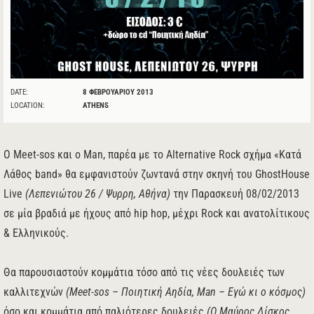
DATE:
8 ΦΕΒΡΟΥΑΡΊΟΥ 2013
LOCATION:
ATHENS
O Meet-sos και ο Man, παρέα με το Alternative Rock σχήμα «Κατά
Λάθος band» θα εμφανιστούν ζωντανά στην σκηνή του GhostHouse
Live
(Λεπενιώτου 26 / Ψυρρη, Αθήνα)
την Παρασκευή 08/02/2013
σε μία βραδιά με ήχους από hip hop, μέχρι Rock και ανατολίτικους
& Ελληνικούς.
Θα παρουσιαστούν κομμάτια τόσο από τις νέες δουλειές των
καλλιτεχνών
(Meet-sos – Ποιητική Αηδία, Man – Εγώ κι ο κόσμος)
όσο και κομμάτια από παλιότερες δουλειές
(Ο Μαύρος Δίσκος ,