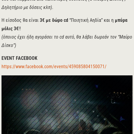
Δηλητήριο με δόσεις κλπ)
.
Η είσοδος θα είναι
3€ με δώρο cd
“Ποιητική Αηδία” και η
μπύρα
μόλις 3€
!!
(όποιος έχει ήδη αγοράσει το cd αυτό, θα λάβει δωρεάν τον “Μαύρο
Δίσκο”)
EVENT FACEBOOK
https://www.facebook.com/events/459085804150071/