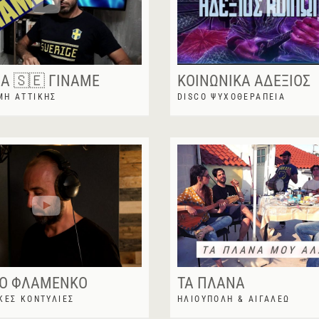
Α 🇸🇪 ΓΊΝΑΜΕ
ΚΟΙΝΩΝΙΚΆ ΑΔΈΞΙΟΣ
ΜΗ ΑΤΤΙΚΉΣ
DISCO ΨΥΧΟΘΕΡΑΠΕΙΑ
ΚΌ ΦΛΑΜΈΝΚΟ
ΤΑ ΠΛΆΝΑ
ΚΕΣ ΚΟΝΤΥΛΙΈΣ
ΗΛΙΟΎΠΟΛΗ & ΑΙΓΆΛΕΩ