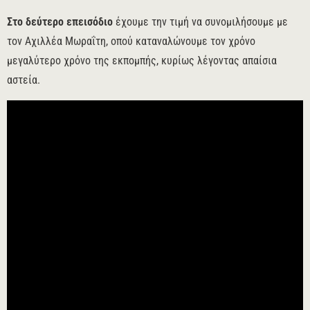
Στο δεύτερο επεισόδιο
έχουμε την τιμή να συνομιλήσουμε με
τον Αχιλλέα Μωραΐτη, οπού καταναλώνουμε τον χρόνο
μεγαλύτερο χρόνο της εκπομπής, κυρίως λέγοντας απαίσια
αστεία.