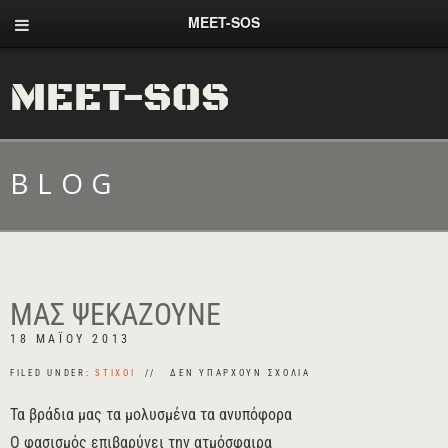
MEET-SOS
MEET-SOS
BLOG
ΜΑΣ ΨΕΚΆΖΟΥΝΕ
18 ΜΑΪ́ΟΥ 2013
FILED UNDER:
STIXOI
ΔΕΝ ΥΠΆΡΧΟΥΝ ΣΧΌΛΙΑ
Τα βράδια μας τα μολυσμένα τα ανυπόφορα
Ο φασισμός επιβαρύνει την ατμόσφαιρα