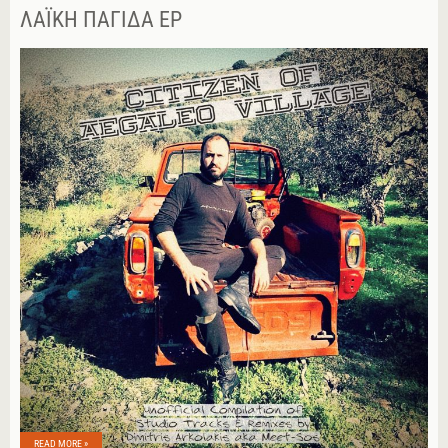
ΛΑΪΚΉ ΠΑΓΊΔΑ EP
READ MORE »