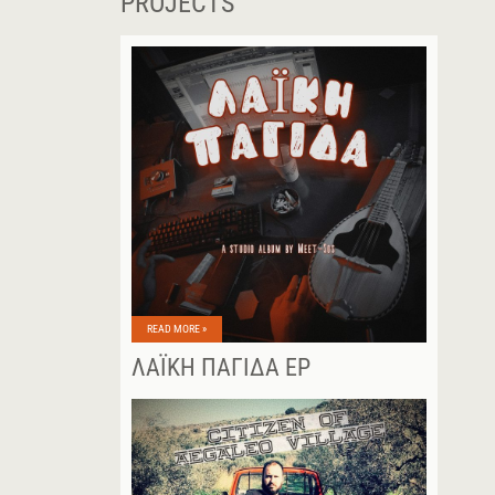
PROJECTS
READ MORE »
ΛΑΪΚΉ ΠΑΓΊΔΑ EP