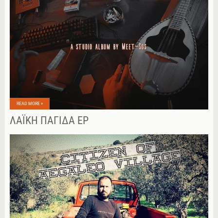
READ MORE »
ΛΑΪΚΉ ΠΑΓΊΔΑ EP