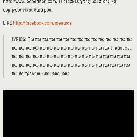
http://www.looperman.com/ Η διασκευή της μουσικής και
ερμηνεία είναι δικά μου.
LIKE
http://facebook.com/meetsos
LYRICS: Πω πω πω πω πω πω πω πω πω πω πω πω πω πω πω
πω πω πω πω πω πω πω πω πω πω πω πω πω πω τι καημός…
πω πω πω πω πω πω πω πω πω πω πω πω πω πω πω πω πω
πω πω πω πω πω πω πω πω πω πω πω πω πω πω πω πω πω
πω θα τρελαθωωωωωωωωω