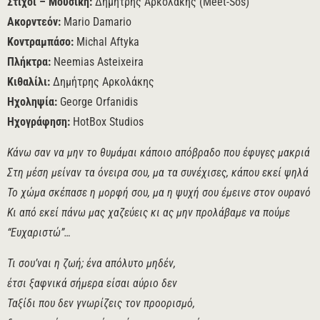
Στίχοι – Μουσική:
Δημήτρης Αρκολάκης (Meet-Sos)
Ακορντεόν:
Mario Damario
Κοντραμπάσο:
Michal Aftyka
Πλήκτρα:
Neemias Asteixeira
Κιθαλίλι:
Δημήτρης Αρκολάκης
Ηχοληψία:
George Orfanidis
Ηχογράφηση:
HotBox Studios
Κάνω σαν να μην το θυμάμαι κάποιο απόβραδο που έφυγες μακριά
Στη μέση μείναν τα όνειρα σου, μα τα συνέχισες, κάπου εκεί ψηλά
Το χώμα σκέπασε η μορφή σου, μα η ψυχή σου έμεινε στον ουρανό
Κι από εκεί πάνω μας χαζεύεις κι ας μην προλάβαμε να πούμε
“Ευχαριστώ”…
Τι σου’ναι η ζωή; ένα απόλυτο μηδέν,
έτσι ξαφνικά σήμερα είσαι αύριο δεν
Ταξίδι που δεν γνωρίζεις τον προορισμό,