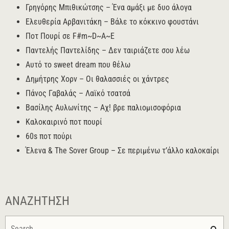
Γρηγόρης Μπιθικώτσης – Ένα αμάξι με δυο άλογα
Ελευθερία Αρβανιτάκη – Βάλε το κόκκινο φουστάνι
Ποτ Πουρί σε F#m~D~A~E
Παντελής Παντελίδης – Δεν ταιριάζετε σου λέω
Αυτό το sweet dream που θέλω
Δημήτρης Χορν – Οι θαλασσιές οι χάντρες
Πάνος Γαβαλάς – Λαϊκό τσατσά
Βασίλης Αυλωνίτης – Αχ! βρε παλιομισοφόρια
Καλοκαιρινό ποτ πουρί
60s ποτ πούρι
Έλενα & The Sover Group – Σε περιμένω τ’άλλο καλοκαίρι
ΑΝΑΖΉΤΗΣΗ