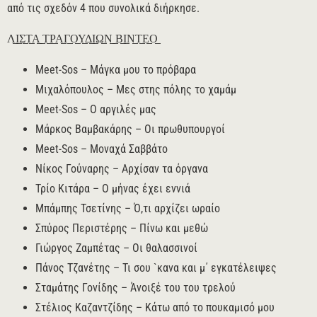
από τις σχεδόν 4 που συνολικά διήρκησε.
Λ̲Ι̲Σ̲Τ̲Α̲ ̲Τ̲Ρ̲Α̲Γ̲Ο̲Υ̲Δ̲Ι̲Ω̲Ν̲ ̲Β̲Ι̲Ν̲Τ̲Ε̲Ο̲
Meet-Sos – Μάγκα μου το πρόβαρα
Μιχαλόπουλος – Μες στης πόλης το χαμάμ
Meet-Sos – Ο αργιλές μας
Μάρκος Βαμβακάρης – Οι πρωθυπουργοί
Meet-Sos – Μοναχά Σαββάτο
Νίκος Γούναρης – Αρχίσαν τα όργανα
Τρίο Κιτάρα – Ο μήνας έχει εννιά
Μπάμπης Τσετίνης – Ό,τι αρχίζει ωραίο
Σπύρος Περιστέρης – Πίνω και μεθώ
Γιώργος Ζαμπέτας – Οι θαλασσινοί
Πάνος Τζανέτης – Τι σου `κανα και μ΄ εγκατέλειψες
Σταμάτης Γονίδης – Άνοιξέ του του τρελού
Στέλιος Καζαντζίδης – Κάτω από το πουκαμισό μου