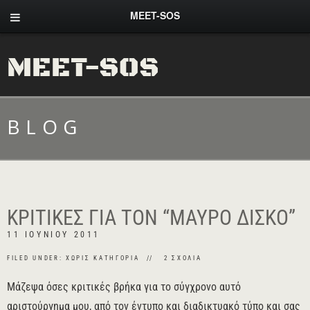
MEET-SOS
MEET-SOS
BLOG
ΚΡΙΤΙΚΈΣ ΓΙΑ ΤΟΝ “ΜΑΎΡΟ ΔΊΣΚΟ”
11 ΙΟΥΝΊΟΥ 2011
FILED UNDER: ΧΩΡΊΣ ΚΑΤΗΓΟΡΊΑ
2 ΣΧΌΛΙΑ
Μάζεψα όσες κριτικές βρήκα για το σύγχρονο αυτό
αριστούργημα μου, από τον έντυπο και διαδικτυακό τύπο και σας