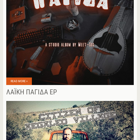
READ MORE »
ΛΑΪΚΉ ΠΑΓΊΔΑ EP