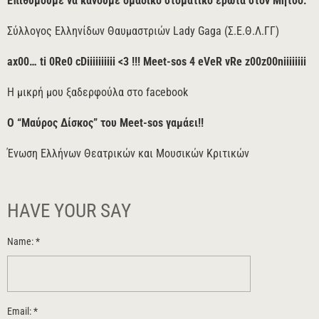
Επιθυμούμε να κάνουμε ομαδικό στοματικό έρωτα στον Μήτσο.
Σύλλογος Ελληνίδων Θαυμαστριών Lady Gaga (Σ.Ε.Θ.Λ.ΓΓ)
ax00… ti 0Re0 cDiiiiiiiiii <3 !!! Meet-sos 4 eVeR vRe z00z00niiiiiiii
Η μικρή μου ξαδερφούλα στο facebook
Ο “Μαύρος Δίσκος” του Meet-sos γαμάει!!
Ένωση Ελλήνων Θεατρικών και Μουσικών Κριτικών
HAVE YOUR SAY
Name:
*
Email:
*