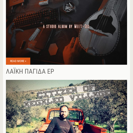
READ MORE »
ΛΑΪΚΉ ΠΑΓΊΔΑ EP